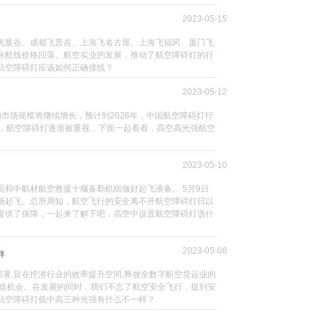
2023-05-15
飞曼谷、成都飞普吉、上海飞名古屋、上海飞福冈、厦门飞
际航线价格回落。航空实业的发展，推动了航空障碍灯的行
航空障碍灯应该如何正确接线？
2023-05-12
市场规模将继续增长，预计到2026年，中国航空障碍灯行
出，航空障碍灯逐渐被重视，下面一起看看，高空高光强航空
2023-05-10
和中航材航空救援十堰备勤机组做好起飞准备。 5月9日
广场起飞。总所周知，航空飞行的安全离不开航空障碍灯日以
提供了保障，一起来了解下吧，高空中设置航空障碍灯选什
2023-05-08
样
区的部署,旨在挖潜行业的效率提升空间,释放全数字航空货运业的
创造机会。在发展的同时，我们不忘了航空安全飞行，提到安
航空障碍灯低中高三种光强有什么不一样？