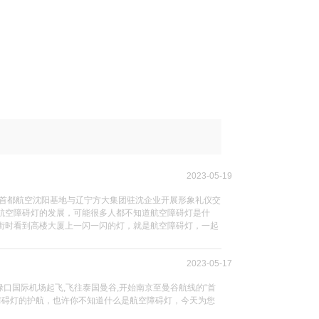
2023-05-19
下首都航空沈阳基地与辽宁方大集团驻沈企业开展形象礼仪交
航空障碍灯的发展，可能很多人都不知道航空障碍灯是什
街时看到高楼大厦上一闪一闪的灯，就是航空障碍灯，一起
2023-05-17
京禄口国际机场起飞,飞往泰国曼谷,开始南京至曼谷航线的“首
空障碍灯的护航，也许你不知道什么是航空障碍灯，今天为您