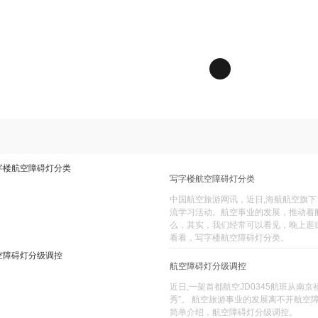
写字楼航空障碍灯分类
中国航空旅游网讯，近日,海航航空旗
流学习活动。航空事业的发展，推动着
么，其实，我们经常可以看见，晚上逛
看看，写字楼航空障碍灯分类。
航空障碍灯分级调控
近日,一架首都航空JD0345航班从南
秀”。 航空旅游事业的发展离不开航
简单介绍，航空障碍灯分级调控。