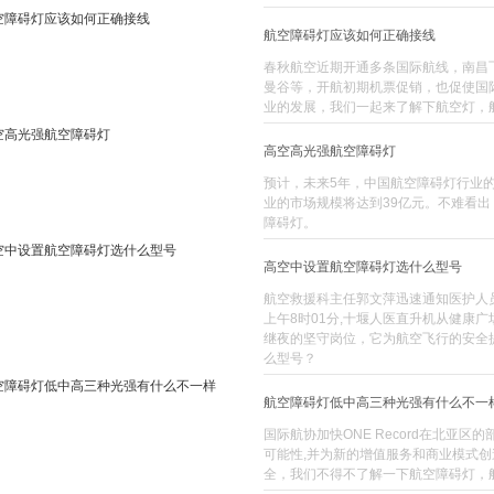
航空障碍灯应该如何正确接线
春秋航空近期开通多条国际航线，南昌
曼谷等，开航初期机票促销，也促使国
业的发展，我们一起来了解下航空灯，
高空高光强航空障碍灯
预计，未来5年，中国航空障碍灯行业的
业的市场规模将达到39亿元。不难看
障碍灯。
高空中设置航空障碍灯选什么型号
航空救援科主任郭文萍迅速通知医护人员
上午8时01分,十堰人医直升机从健康
继夜的坚守岗位，它为航空飞行的安全
么型号？
航空障碍灯低中高三种光强有什么不一
国际航协加快ONE Record在北亚
可能性,并为新的增值服务和商业模式
全，我们不得不了解一下航空障碍灯，