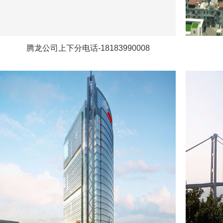
腾龙公司上下分电话-18183990008
-27
03-2
广州光强障碍灯生产商是一家自主研发生产：障
广州光
碍灯、航空障碍灯、航空障碍灯控制箱、航空障
碍灯、
碍灯电源电压、直升机场助航灯光和民航助航灯
碍灯电
光设备等一系列产品集一家的高新技术企业。欢
光设备
迎咨询广州光强障碍灯服务热线：18688866534
迎咨询广