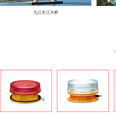
九江长江大桥
-05
10-2
“
广州光强障碍灯生产商是一家自主研发生产：障
广州光
碍灯、航空障碍灯、航空障碍灯控制箱、航空障
碍灯、
碍灯电源电压、直升机场助航灯光和民航助航灯
碍灯电
光设备等一系列产品集一家的高新技术企业。欢
光设备
迎咨询广州光强障碍灯服务热线：18688866534
迎咨询广