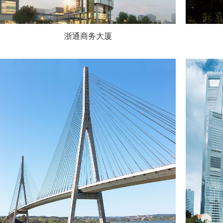
浙通商务大厦
-06
12-3
广州光强障碍灯生产商是一家自主研发生产：障
广州光
碍灯、航空障碍灯、航空障碍灯控制箱、航空障
碍灯、
碍灯电源电压、直升机场助航灯光和民航助航灯
碍灯电
光设备等一系列产品集一家的高新技术企业。欢
光设备
迎咨询广州光强障碍灯服务热线：18688866534
迎咨询广