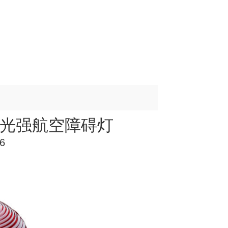
H中光强航空障碍灯
06